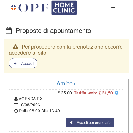
Apri
menù
di
naviga
Proposte di appuntamento
Per procedere con la prenotazione occorre
accedere al sito
Accedi
Amico+
€ 35,00
Tariffa web: € 31,50
AGENDA RX
10/08/2026
Dalle
08:00
Alle
13:40
Accedi per prenotare