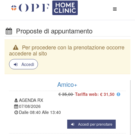
Apri
menù
di
naviga
Proposte di appuntamento
Per procedere con la prenotazione occorre
accedere al sito
Accedi
Amico+
€ 35,00
Tariffa web: € 31,50
AGENDA RX
07/08/2026
Dalle
08:40
Alle
13:40
Accedi per prenotare