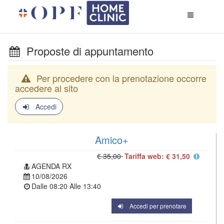
Apri
menù
di
naviga
Proposte di appuntamento
Per procedere con la prenotazione occorre
accedere al sito
Accedi
Amico+
€ 35,00
Tariffa web: € 31,50
AGENDA RX
10/08/2026
Dalle
08:20
Alle
13:40
Accedi per prenotare