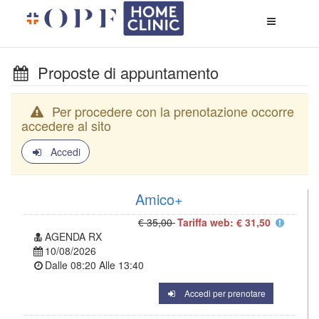
Apri
menù
di
naviga
Proposte di appuntamento
Per procedere con la prenotazione occorre
accedere al sito
Accedi
Amico+
€ 35,00
Tariffa web: € 31,50
AGENDA RX
10/08/2026
Dalle
08:20
Alle
13:40
Accedi per prenotare