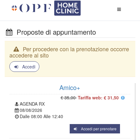
Apri
menù
di
naviga
Proposte di appuntamento
Per procedere con la prenotazione occorre
accedere al sito
Accedi
Amico+
€ 35,00
Tariffa web: € 31,50
AGENDA RX
08/08/2026
Dalle
08:00
Alle
12:40
Accedi per prenotare