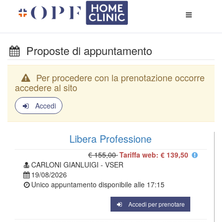
Apri
menù
di
naviga
Proposte di appuntamento
Per procedere con la prenotazione occorre
accedere al sito
Accedi
Libera Professione
€ 155,00
Tariffa web: € 139,50
CARLONI GIANLUIGI - VSER
19/08/2026
Unico appuntamento disponibile alle
17:15
Accedi per prenotare