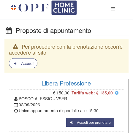
Apri
menù
di
naviga
Proposte di appuntamento
Per procedere con la prenotazione occorre
accedere al sito
Accedi
Libera Professione
€ 150,00
Tariffa web: € 135,00
BOSCO ALESSIO - VSER
02/09/2026
Unico appuntamento disponibile alle
15:30
Accedi per prenotare