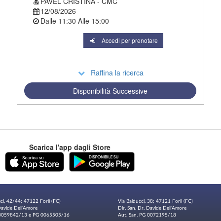
PAVEL CRISTINA - CMC
12/08/2026
Dalle
11:30
Alle
15:00
Accedi per prenotare
Raffina la ricerca
Disponibilità Successive
Scarica l'app dagli Store
sci, 42/44; 47122 Forlì (FC)
Via Balducci, 38; 47121 Forlì (FC)
 Davide Dell'Amore
Dir. San. Dr. Davide Dell'Amore
G 0059842/13 e PG 0065505/16
Aut. San. PG 0072195/18