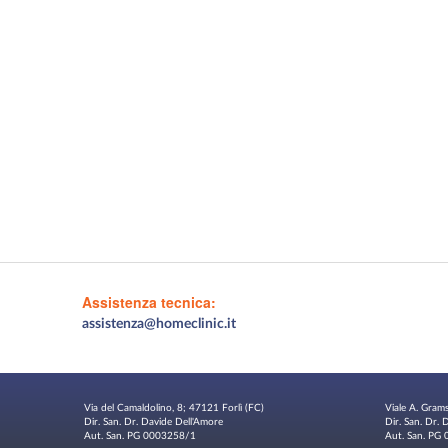
Assistenza tecnica:
assistenza@homeclinic.it
Via del Camaldolino, 8; 47121 Forlì (FC)
Viale A. Gram
Dir. San. Dr. Davide Dell'Amore
Dir. San. Dr.
Aut. San. PG 0003258/1
Aut. San. P