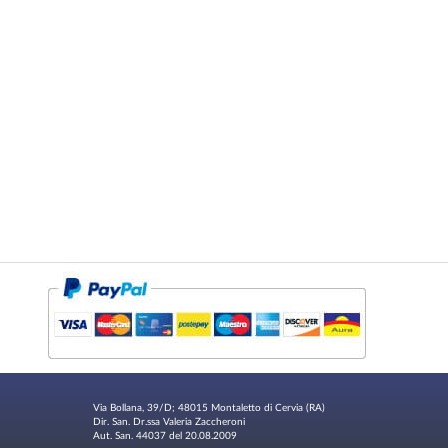
Via Bollana, 39/D; 48015 Montaletto di Cervia (RA)
Dir. San. Dr.ssa Valeria Zaccheroni
Aut. San. 44037 del 20.08.2009