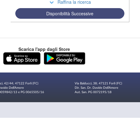
Raffina la ricerca
Disponibilità Successive
Scarica l'app dagli Store
sci, 42/44; 47122 Forlì (FC)
Via Balducci, 38; 47121 Forlì (FC)
 Davide Dell'Amore
Dir. San. Dr. Davide Dell'Amore
G 0059842/13 e PG 0065505/16
Aut. San. PG 0072195/18