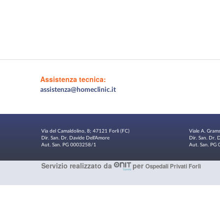
Assistenza tecnica:
assistenza@homeclinic.it
Via del Camaldolino, 8; 47121 Forlì (FC)
Viale A. Gram
Dir. San. Dr. Davide Dell'Amore
Dir. San. Dr.
Aut. San. PG 0003258/1
Aut. San. P
Servizio realizzato da
per
Ospedali Privati Forlì