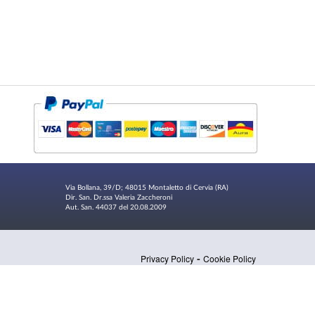
Via Bollana, 39/D; 48015 Montaletto di Cervia (RA)
Dir. San. Dr.ssa Valeria Zaccheroni
Aut. San. 44037 del 20.08.2009
-
Privacy Policy
Cookie Policy