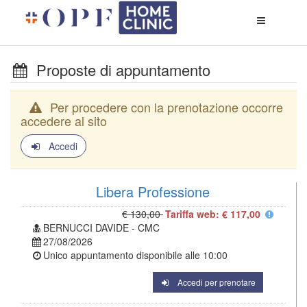
Apri
menù
di
naviga
Proposte di appuntamento
Per procedere con la prenotazione occorre
accedere al sito
Accedi
Libera Professione
€ 130,00
Tariffa web: € 117,00
BERNUCCI DAVIDE - CMC
27/08/2026
Unico appuntamento disponibile alle
10:00
Accedi per prenotare