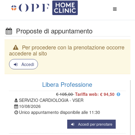
Apri
menù
di
naviga
Proposte di appuntamento
Per procedere con la prenotazione occorre
accedere al sito
Accedi
Libera Professione
€ 105,00
Tariffa web: € 94,50
SERVIZIO CARDIOLOGIA - VSER
10/08/2026
Unico appuntamento disponibile alle
11:30
Accedi per prenotare