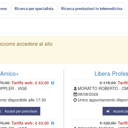
ione
Ricerca per specialista
Ricerca prestazioni in telemedicina
ccorre accedere al sito
Amico+
Libera Profe
70,00
Tariffa web: € 63,00
€ 115,00
Tarif
OPPLER - VIGE
MORATTO ROBERTO - C
08/08/2026
to disponibile alle
17:30
Unico appuntamento disponi
Accedi per prenotare
Accedi pe
70,00
Tariffa web: € 63,00
€ 120,00
Tarif