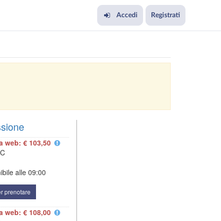
Accedi
Registrati
ssione
fa web: € 103,50
MC
bile alle
09:00
r prenotare
fa web: € 108,00