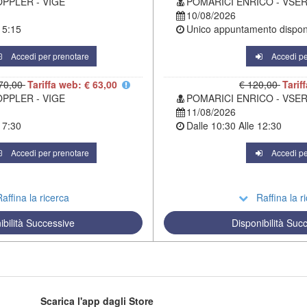
OPPLER - VIGE
POMARICI ENRICO - VSE
10/08/2026
15:15
Unico appuntamento disponi
Accedi per prenotare
Accedi pe
70,00
Tariffa web: € 63,00
€ 120,00
Tarif
OPPLER - VIGE
POMARICI ENRICO - VSE
11/08/2026
17:30
Dalle
10:30
Alle
12:30
Accedi per prenotare
Accedi pe
affina la ricerca
Raffina la r
ibilità Successive
Disponibilità Suc
Scarica l'app dagli Store