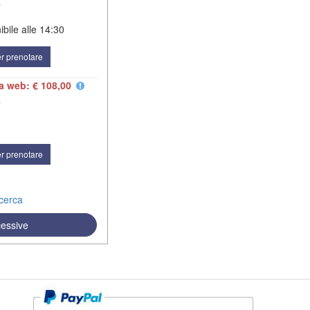
R
bile alle
14:30
r prenotare
fa web: € 108,00
R
r prenotare
icerca
cessive