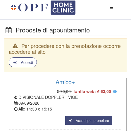
Apri
menù
di
naviga
Proposte di appuntamento
Per procedere con la prenotazione occorre
accedere al sito
Accedi
Amico+
€ 70,00
Tariffa web: € 63,00
DIVISIONALE DOPPLER - VIGE
09/09/2026
Alle
14:30
e
15:15
Accedi per prenotare