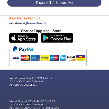
Disponibilità Successive
Assistenza tecnica:
assistenza@homeclinic.it
Scarica l'app dagli Store
Via del Camaldolino, 8; 47121 Forlì (FC)
Dir. San. Dr. Davide Dell'Amore
Aut. San. PG 0003258/1
Viale A. Gramsci, 42/44; 47122 Forlì (FC)
Dir. San. Dr. Davide Dell'Amore
Aut. San. PG 0059842/13 e PG 0065505/16