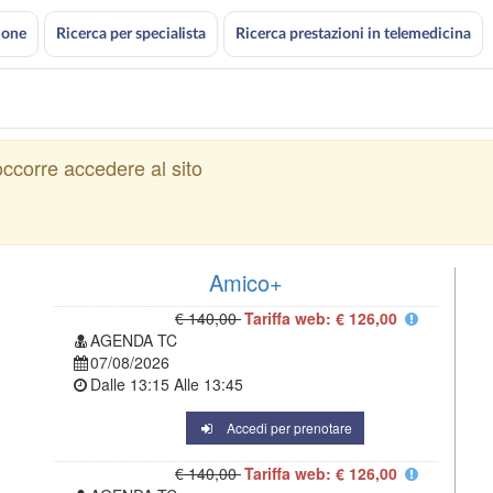
ione
Ricerca per specialista
Ricerca prestazioni in telemedicina
ccorre accedere al sito
Amico+
€ 140,00
Tariffa web: € 126,00
AGENDA TC
07/08/2026
Dalle
13:15
Alle
13:45
Accedi per prenotare
€ 140,00
Tariffa web: € 126,00