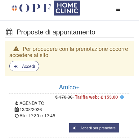
Apri
menù
di
naviga
Proposte di appuntamento
Per procedere con la prenotazione occorre
accedere al sito
Accedi
Amico+
€ 170,00
Tariffa web: € 153,00
AGENDA TC
13/08/2026
Alle
12:30
e
12:45
Accedi per prenotare