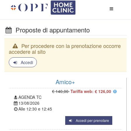
Apri
menù
di
naviga
Proposte di appuntamento
Per procedere con la prenotazione occorre
accedere al sito
Accedi
Amico+
€ 140,00
Tariffa web: € 126,00
AGENDA TC
13/08/2026
Alle
12:30
e
12:45
Accedi per prenotare