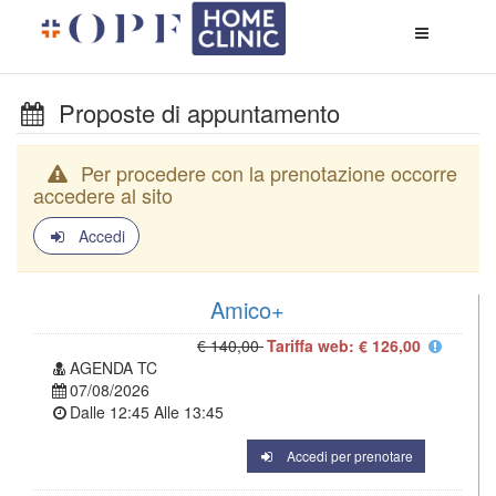
Apri
menù
di
naviga
Proposte di appuntamento
Per procedere con la prenotazione occorre
accedere al sito
Accedi
Amico+
€ 140,00
Tariffa web: € 126,00
AGENDA TC
07/08/2026
Dalle
12:45
Alle
13:45
Accedi per prenotare