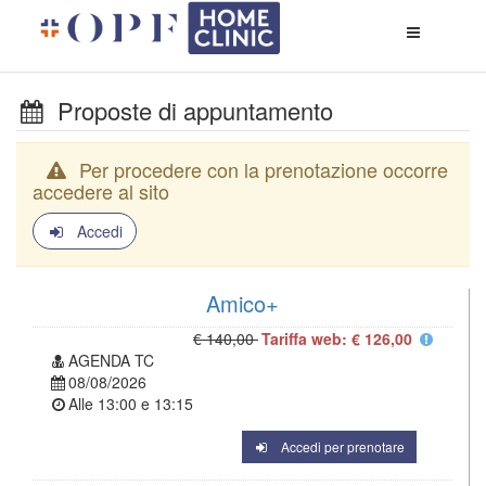
Apri
menù
di
naviga
Proposte di appuntamento
Per procedere con la prenotazione occorre
accedere al sito
Accedi
Amico+
€ 140,00
Tariffa web: € 126,00
AGENDA TC
08/08/2026
Alle
13:00
e
13:15
Accedi per prenotare