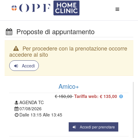
Apri
menù
di
naviga
Proposte di appuntamento
Per procedere con la prenotazione occorre
accedere al sito
Accedi
Amico+
€ 150,00
Tariffa web: € 135,00
AGENDA TC
07/08/2026
Dalle
13:15
Alle
13:45
Accedi per prenotare