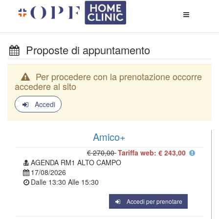
Apri
menù
di
naviga
Proposte di appuntamento
Per procedere con la prenotazione occorre
accedere al sito
Accedi
Amico+
€ 270,00
Tariffa web: € 243,00
AGENDA RM1 ALTO CAMPO
17/08/2026
Dalle
13:30
Alle
15:30
Accedi per prenotare