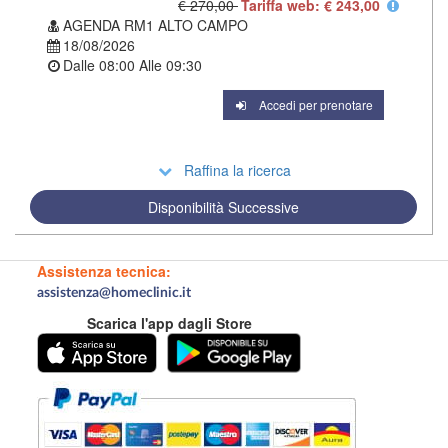
€ 270,00
Tariffa web: € 243,00
AGENDA RM1 ALTO CAMPO
18/08/2026
Dalle
08:00
Alle
09:30
Accedi per prenotare
Raffina la ricerca
Disponibilità Successive
Assistenza tecnica:
assistenza@homeclinic.it
Scarica l'app dagli Store