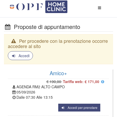
Apri
menù
di
naviga
Proposte di appuntamento
Per procedere con la prenotazione occorre
accedere al sito
Accedi
Amico+
€ 190,00
Tariffa web: € 171,00
AGENDA RM2 ALTO CAMPO
05/09/2026
Dalle
07:30
Alle
13:15
Accedi per prenotare