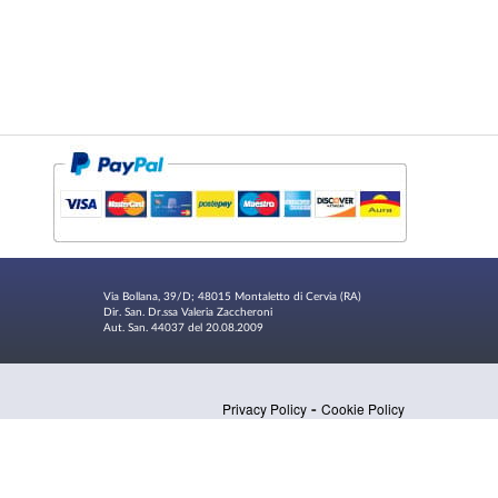
Via Bollana, 39/D; 48015 Montaletto di Cervia (RA)
Dir. San. Dr.ssa Valeria Zaccheroni
Aut. San. 44037 del 20.08.2009
-
Privacy Policy
Cookie Policy