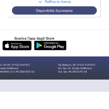
Raffina la ricerca
Disponibilità Successive
Scarica l'app dagli Store
sci, 42/44; 47122 Forlì (FC)
Via Balducci, 38; 47121 Forlì (FC)
 Davide Dell'Amore
Dir. San. Dr. Davide Dell'Amore
G 0059842/13 e PG 0065505/16
Aut. San. PG 0072195/18