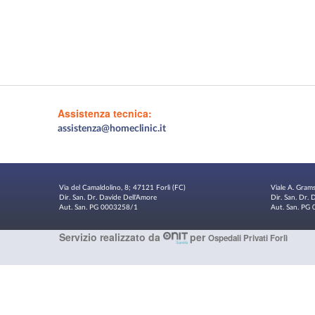
Assistenza tecnica:
assistenza@homeclinic.it
Via del Camaldolino, 8; 47121 Forlì (FC)
Viale A. Gram
Dir. San. Dr. Davide Dell'Amore
Dir. San. Dr.
Aut. San. PG 0003258/1
Aut. San. P
Servizio realizzato da
per
Ospedali Privati Forlì