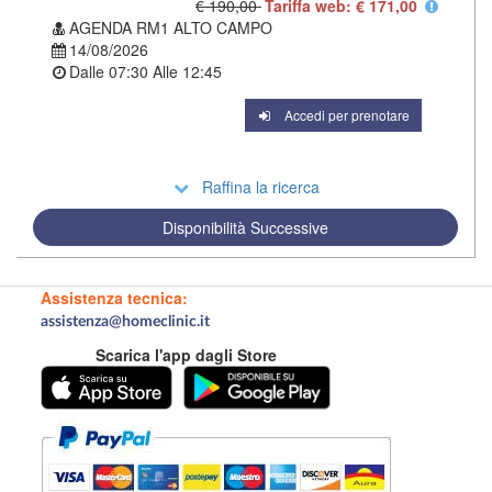
€ 190,00
Tariffa web: € 171,00
AGENDA RM1 ALTO CAMPO
14/08/2026
Dalle
07:30
Alle
12:45
Accedi per prenotare
Raffina la ricerca
Disponibilità Successive
Assistenza tecnica:
assistenza@homeclinic.it
Scarica l'app dagli Store