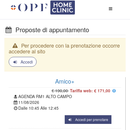
Apri
menù
di
naviga
Proposte di appuntamento
Per procedere con la prenotazione occorre
accedere al sito
Accedi
Amico+
€ 190,00
Tariffa web: € 171,00
AGENDA RM1 ALTO CAMPO
11/08/2026
Dalle
10:45
Alle
12:45
Accedi per prenotare