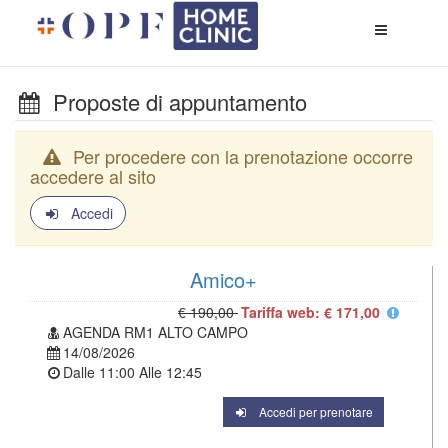
Apri
menù
di
naviga
Proposte di appuntamento
Per procedere con la prenotazione occorre
accedere al sito
Accedi
Amico+
€ 190,00
Tariffa web: € 171,00
AGENDA RM1 ALTO CAMPO
14/08/2026
Dalle
11:00
Alle
12:45
Accedi per prenotare