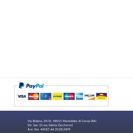
Via Bollana, 39/D; 48015 Montaletto di Cervia (RA)
Dir. San. Dr.ssa Valeria Zaccheroni
Aut. San. 44037 del 20.08.2009