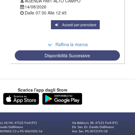
AGENDA RM1 ALTO CAMPO
14/08/2026
Dalle
07:30
Alle
12:45
Accedi per prenotare
Raffina la ricerca
Disponibilità Successive
Scarica l'app dagli Store
sci, 42/44; 47122 Forlì (FC)
Via Balducci, 38; 47121 Forlì (FC)
 Davide Dell'Amore
Dir. San. Dr. Davide Dell'Amore
G 0059842/13 e PG 0065505/16
Aut. San. PG 0072195/18