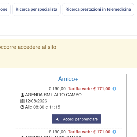
ione
Ricerca per specialista
Ricerca prestazioni in telemedicina
ccorre accedere al sito
Amico+
€ 190,00
Tariffa web: € 171,00
AGENDA RM1 ALTO CAMPO
12/08/2026
Alle
08:30
e
11:15
Accedi per prenotare
€ 190,00
Tariffa web: € 171,00