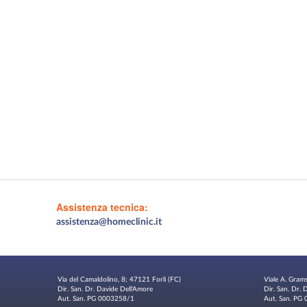
Assistenza tecnica:
assistenza@homeclinic.it
Via del Camaldolino, 8; 47121 Forlì (FC)
Viale A. Gram
Dir. San. Dr. Davide Dell'Amore
Dir. San. Dr.
Aut. San. PG 0003258/1
Aut. San. P