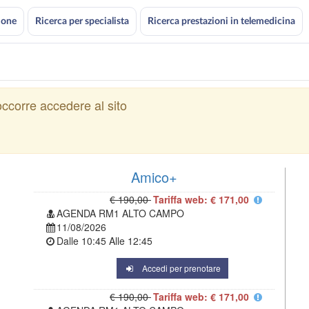
ione
Ricerca per specialista
Ricerca prestazioni in telemedicina
ccorre accedere al sito
Amico+
€ 190,00
Tariffa web: € 171,00
AGENDA RM1 ALTO CAMPO
11/08/2026
Dalle
10:45
Alle
12:45
Accedi per prenotare
€ 190,00
Tariffa web: € 171,00