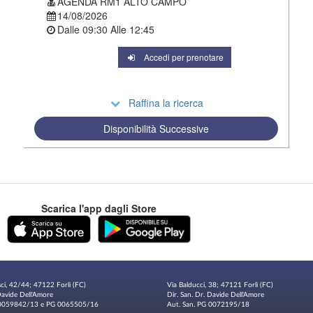
AGENDA RM1 ALTO CAMPO
14/08/2026
Dalle
09:30
Alle
12:45
Accedi per prenotare
Raffina la ricerca
Disponibilità Successive
Scarica l'app dagli Store
sci, 42/44; 47122 Forlì (FC)
Via Balducci, 38; 47121 Forlì (FC)
 Davide Dell'Amore
Dir. San. Dr. Davide Dell'Amore
G 0059842/13 e PG 0065505/16
Aut. San. PG 0072195/18