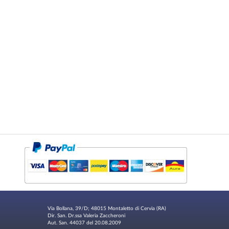
Via Bollana, 39/D; 48015 Montaletto di Cervia (RA)
Dir. San. Dr.ssa Valeria Zaccheroni
Aut. San. 44037 del 20.08.2009