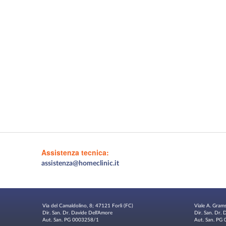
Assistenza tecnica:
assistenza@homeclinic.it
Via del Camaldolino, 8; 47121 Forlì (FC)
Viale A. Gram
Dir. San. Dr. Davide Dell'Amore
Dir. San. Dr.
Aut. San. PG 0003258/1
Aut. San. P