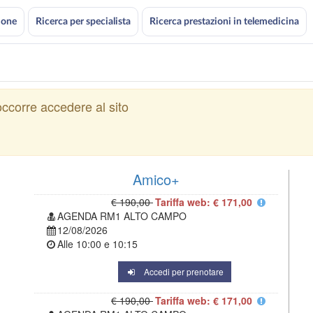
ione
Ricerca per specialista
Ricerca prestazioni in telemedicina
ccorre accedere al sito
Amico+
€ 190,00
Tariffa web: € 171,00
AGENDA RM1 ALTO CAMPO
12/08/2026
Alle
10:00
e
10:15
Accedi per prenotare
€ 190,00
Tariffa web: € 171,00