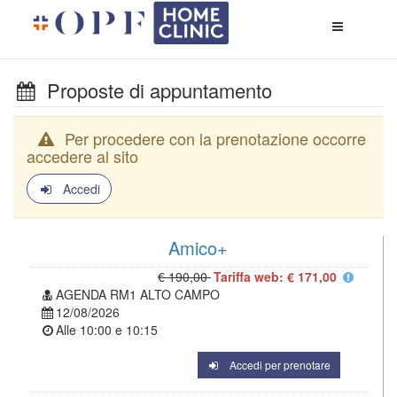
Apri
menù
di
naviga
Proposte di appuntamento
Per procedere con la prenotazione occorre
accedere al sito
Accedi
Amico+
€ 190,00
Tariffa web: € 171,00
AGENDA RM1 ALTO CAMPO
12/08/2026
Alle
10:00
e
10:15
Accedi per prenotare