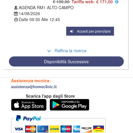
€ 190,00
Tariffa web: € 171,00
AGENDA RM1 ALTO CAMPO
14/08/2026
Dalle
09:30
Alle
12:45
Accedi per prenotare
Raffina la ricerca
Disponibilità Successive
Assistenza tecnica:
assistenza@homeclinic.it
Scarica l'app dagli Store