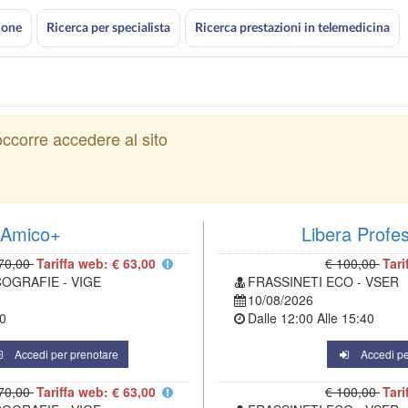
ione
Ricerca per specialista
Ricerca prestazioni in telemedicina
ccorre accedere al sito
Amico+
Libera Profe
70,00
Tariffa web: € 63,00
€ 100,00
Tari
COGRAFIE - VIGE
FRASSINETI ECO - VSER
10/08/2026
0
Dalle
12:00
Alle
15:40
Accedi per prenotare
Accedi pe
70,00
Tariffa web: € 63,00
€ 100,00
Tari