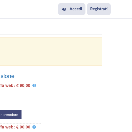
Accedi
Registrati
ssione
ffa web: € 90,00
r prenotare
ffa web: € 90,00