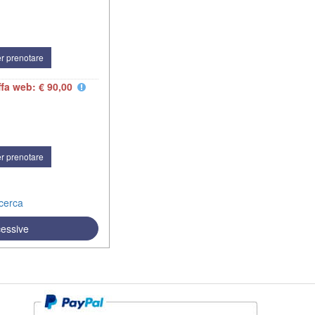
r prenotare
ffa web: € 90,00
r prenotare
icerca
cessive