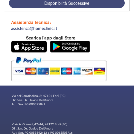
Disponibilità Successive
Assistenza tecnica:
assistenza@homeclinic.it
Scarica l'app dagli Store
Via del Camaldolino, 8; 47121 Forlì (FC)
Dir. San. Dr. Davide Dell'Amore
Aut. San. PG 0003258/1
Viale A. Gramsci, 42/44; 47122 Forlì (FC)
Dir. San. Dr. Davide Dell'Amore
Aut. San. PG 0059842/13 e PG 0065505/16