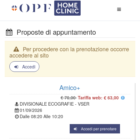
Apri
menù
di
naviga
Proposte di appuntamento
Per procedere con la prenotazione occorre
accedere al sito
Accedi
Amico+
€ 70,00
Tariffa web: € 63,00
DIVISIONALE ECOGRAFIE - VSER
01/09/2026
Dalle
08:20
Alle
10:20
Accedi per prenotare