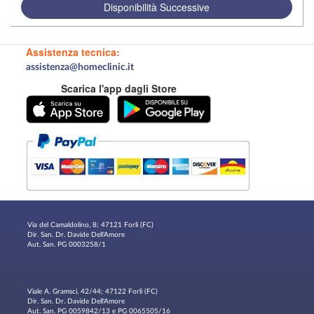
Disponibilità Successive
Assistenza tecnica:
assistenza@homeclinic.it
Scarica l'app dagli Store
Via del Camaldolino, 8; 47121 Forlì (FC)
Dir. San. Dr. Davide Dell'Amore
Aut. San. PG 0003258/1
Viale A. Gramsci, 42/44; 47122 Forlì (FC)
Dir. San. Dr. Davide Dell'Amore
Aut. San. PG 0059842/13 e PG 0065505/16