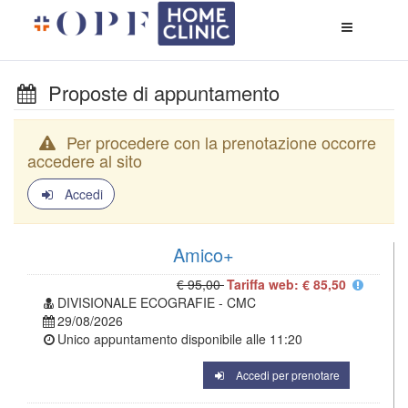
Apri
menù
di
naviga
Proposte di appuntamento
Per procedere con la prenotazione occorre
accedere al sito
Accedi
Amico+
€ 95,00
Tariffa web: € 85,50
DIVISIONALE ECOGRAFIE - CMC
29/08/2026
Unico appuntamento disponibile alle
11:20
Accedi per prenotare