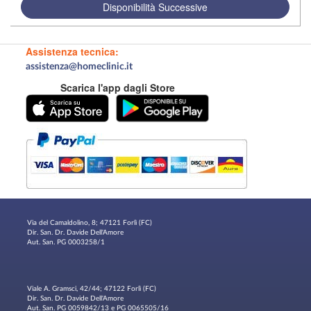
Disponibilità Successive
Assistenza tecnica:
assistenza@homeclinic.it
Scarica l'app dagli Store
Via del Camaldolino, 8; 47121 Forlì (FC)
Dir. San. Dr. Davide Dell'Amore
Aut. San. PG 0003258/1
Viale A. Gramsci, 42/44; 47122 Forlì (FC)
Dir. San. Dr. Davide Dell'Amore
Aut. San. PG 0059842/13 e PG 0065505/16