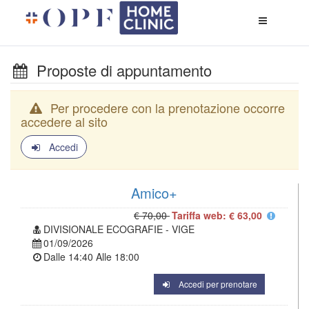
Apri
menù
di
naviga
Proposte di appuntamento
Per procedere con la prenotazione occorre
accedere al sito
Accedi
Amico+
€ 70,00
Tariffa web: € 63,00
DIVISIONALE ECOGRAFIE - VIGE
01/09/2026
Dalle
14:40
Alle
18:00
Accedi per prenotare