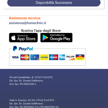
Disponibilità Successive
Assistenza tecnica:
assistenza@homeclinic.it
Scarica l'app dagli Store
Via del Camaldolino, 8; 47121 Forlì (FC)
Dir. San. Dr. Davide Dell'Amore
Aut. San. PG 0003258/1
Viale A. Gramsci, 42/44; 47122 Forlì (FC)
Dir. San. Dr. Davide Dell'Amore
Aut. San. PG 0059842/13 e PG 0065505/16