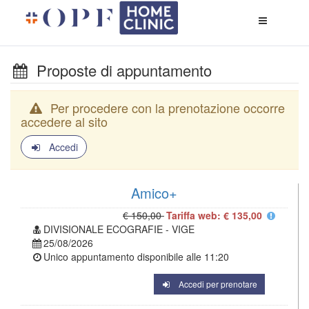
Apri
menù
di
naviga
Proposte di appuntamento
Per procedere con la prenotazione occorre
accedere al sito
Accedi
Amico+
€ 150,00
Tariffa web: € 135,00
DIVISIONALE ECOGRAFIE - VIGE
25/08/2026
Unico appuntamento disponibile alle
11:20
Accedi per prenotare