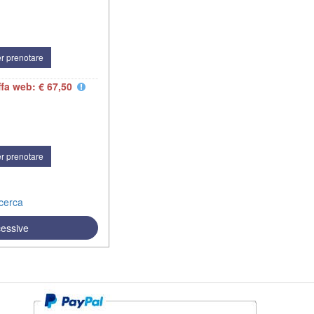
r prenotare
ffa web: € 67,50
r prenotare
icerca
cessive