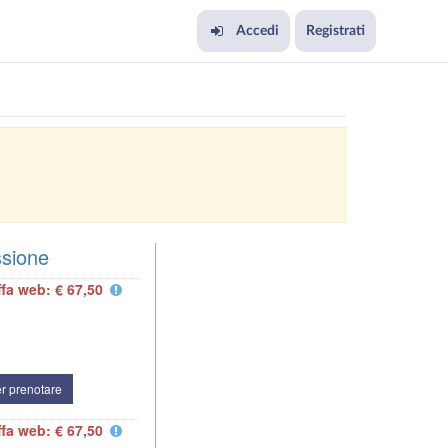
Accedi
Registrati
ssione
ffa web: € 67,50
r prenotare
ffa web: € 67,50