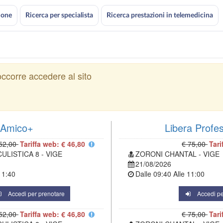
ione
Ricerca per specialista
Ricerca prestazioni in telemedicina
ccorre accedere al sito
Amico+
Libera Profe
52,00
Tariffa web: € 46,80
€ 75,00
Tari
ULISTICA 8 - VIGE
ZORONI CHANTAL - VIGE
21/08/2026
11:40
Dalle
09:40
Alle
11:00
Accedi per prenotare
Accedi pe
52,00
Tariffa web: € 46,80
€ 75,00
Tari