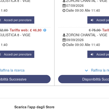
ULISTICA 8 - VIGE
ZORONI CHANTAL - VIGE
07/09/2026
11:40
Dalle
09:00
Alle
11:40
Accedi per prenotare
Accedi pe
52,00
Tariffa web: € 46,80
€ 75,00
Tari
ULISTICA 8 - VIGE
ZORONI CHANTAL - VIGE
09/09/2026
11:40
Dalle
09:00
Alle
11:40
Accedi per prenotare
Accedi pe
affina la ricerca
Raffina la r
ibilità Successive
Disponibilità Suc
Scarica l'app dagli Store