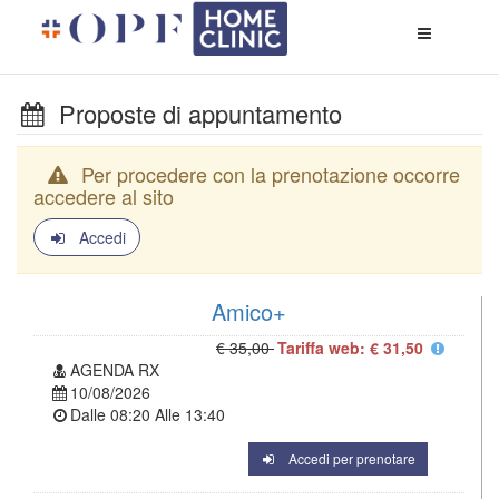
Apri
menù
di
naviga
Proposte di appuntamento
Per procedere con la prenotazione occorre
accedere al sito
Accedi
Amico+
€ 35,00
Tariffa web: € 31,50
AGENDA RX
10/08/2026
Dalle
08:20
Alle
13:40
Accedi per prenotare