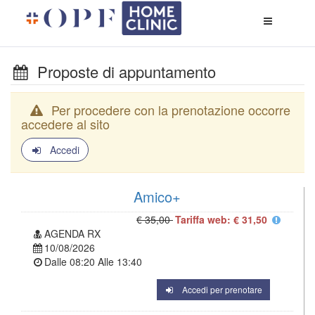
Apri
menù
di
naviga
Proposte di appuntamento
Per procedere con la prenotazione occorre
accedere al sito
Accedi
Amico+
€ 35,00
Tariffa web: € 31,50
AGENDA RX
10/08/2026
Dalle
08:20
Alle
13:40
Accedi per prenotare