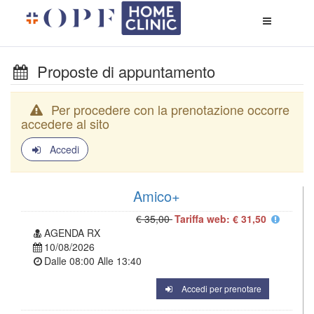
Apri
menù
di
naviga
Proposte di appuntamento
Per procedere con la prenotazione occorre
accedere al sito
Accedi
Amico+
€ 35,00
Tariffa web: € 31,50
AGENDA RX
10/08/2026
Dalle
08:00
Alle
13:40
Accedi per prenotare