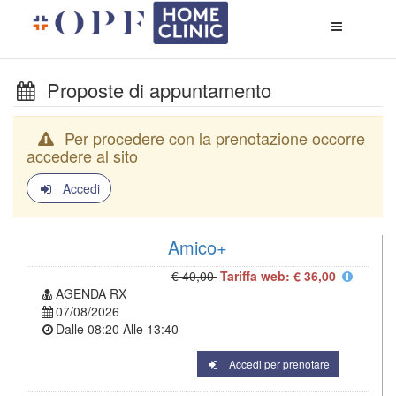
Apri
menù
di
naviga
Proposte di appuntamento
Per procedere con la prenotazione occorre
accedere al sito
Accedi
Amico+
€ 40,00
Tariffa web: € 36,00
AGENDA RX
07/08/2026
Dalle
08:20
Alle
13:40
Accedi per prenotare