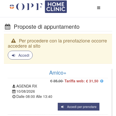
Apri
menù
di
naviga
Proposte di appuntamento
Per procedere con la prenotazione occorre
accedere al sito
Accedi
Amico+
€ 35,00
Tariffa web: € 31,50
AGENDA RX
10/08/2026
Dalle
08:00
Alle
13:40
Accedi per prenotare