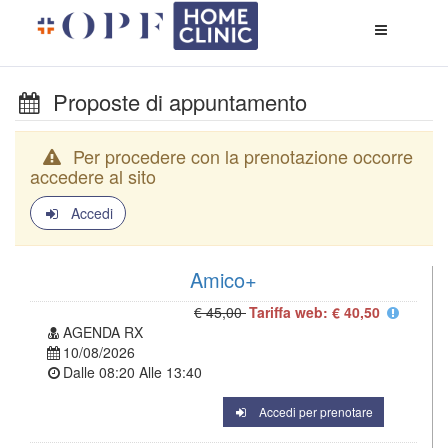
Apri
menù
di
naviga
Proposte di appuntamento
Per procedere con la prenotazione occorre
accedere al sito
Accedi
Amico+
€ 45,00
Tariffa web: € 40,50
AGENDA RX
10/08/2026
Dalle
08:20
Alle
13:40
Accedi per prenotare