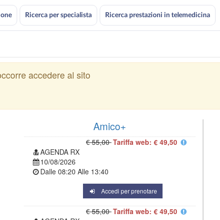
ione
Ricerca per specialista
Ricerca prestazioni in telemedicina
ccorre accedere al sito
Amico+
€ 55,00
Tariffa web: € 49,50
AGENDA RX
10/08/2026
Dalle
08:20
Alle
13:40
Accedi per prenotare
€ 55,00
Tariffa web: € 49,50