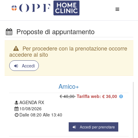
Apri
menù
di
naviga
Proposte di appuntamento
Per procedere con la prenotazione occorre
accedere al sito
Accedi
Amico+
€ 40,00
Tariffa web: € 36,00
AGENDA RX
10/08/2026
Dalle
08:20
Alle
13:40
Accedi per prenotare