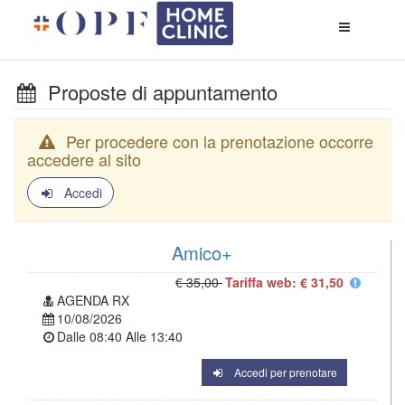
Apri
menù
di
naviga
Proposte di appuntamento
Per procedere con la prenotazione occorre
accedere al sito
Accedi
Amico+
€ 35,00
Tariffa web: € 31,50
AGENDA RX
10/08/2026
Dalle
08:40
Alle
13:40
Accedi per prenotare