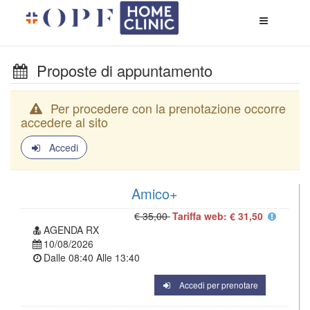
Apri
menù
di
naviga
Proposte di appuntamento
Per procedere con la prenotazione occorre
accedere al sito
Accedi
Amico+
€ 35,00
Tariffa web: € 31,50
AGENDA RX
10/08/2026
Dalle
08:40
Alle
13:40
Accedi per prenotare