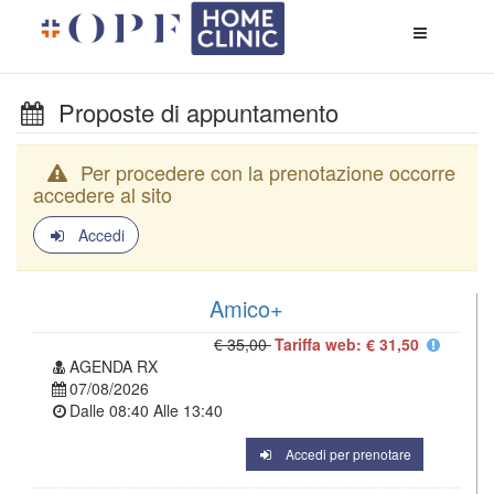
Apri
menù
di
naviga
Proposte di appuntamento
Per procedere con la prenotazione occorre
accedere al sito
Accedi
Amico+
€ 35,00
Tariffa web: € 31,50
AGENDA RX
07/08/2026
Dalle
08:40
Alle
13:40
Accedi per prenotare