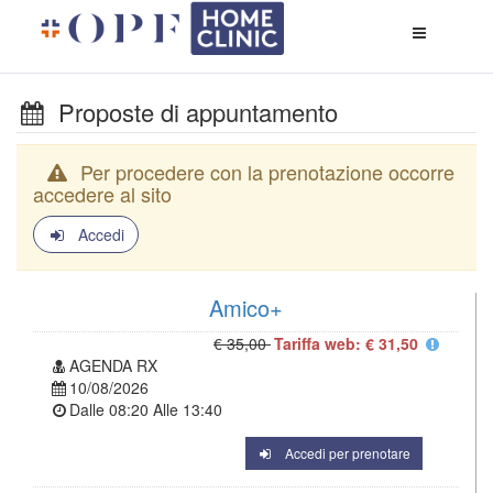
Apri
menù
di
naviga
Proposte di appuntamento
Per procedere con la prenotazione occorre
accedere al sito
Accedi
Amico+
€ 35,00
Tariffa web: € 31,50
AGENDA RX
10/08/2026
Dalle
08:20
Alle
13:40
Accedi per prenotare