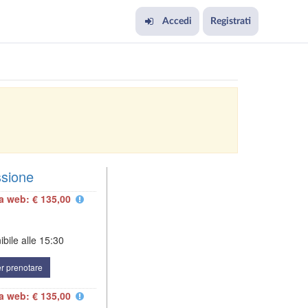
Accedi
Registrati
ssione
fa web: € 135,00
bile alle
15:30
r prenotare
fa web: € 135,00