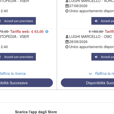
RTOPEDIA - VSER
LUGHI MARCELLO - VORC
27/08/2026
12:40
Unico appuntamento disponi
Accedi per prenotare
Accedi pe
70,00
Tariffa web: € 63,00
€ 150,00
Tarif
RTOPEDIA - VSER
LUGHI MARCELLO - CMC
28/08/2026
12:40
Unico appuntamento disponi
Accedi per prenotare
Accedi pe
affina la ricerca
Raffina la r
ibilità Successive
Disponibilità Suc
Scarica l'app dagli Store