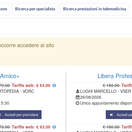
ione
Ricerca per specialista
Ricerca prestazioni in telemedicina
ccorre accedere al sito
Amico+
Libera Profe
70,00
Tariffa web: € 63,00
€ 150,00
Tarif
RTOPEDIA - VORC
LUGHI MARCELLO - VSER
26/08/2026
15:30
Unico appuntamento disponi
Accedi per prenotare
Accedi pe
70,00
Tariffa web: € 63,00
€ 150,00
Tarif