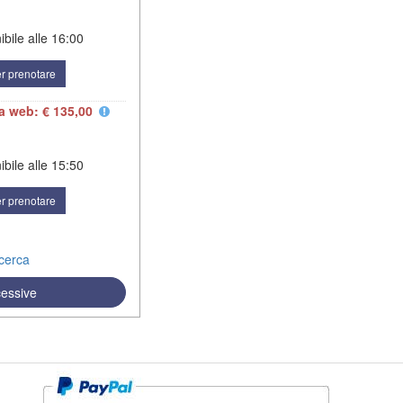
bile alle
16:00
r prenotare
fa web: € 135,00
bile alle
15:50
r prenotare
icerca
cessive