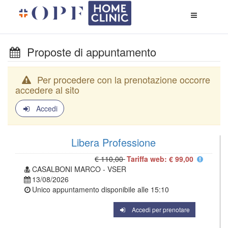
Apri
menù
di
naviga
Proposte di appuntamento
Per procedere con la prenotazione occorre
accedere al sito
Accedi
Libera Professione
€ 110,00
Tariffa web: € 99,00
CASALBONI MARCO - VSER
13/08/2026
Unico appuntamento disponibile alle
15:10
Accedi per prenotare