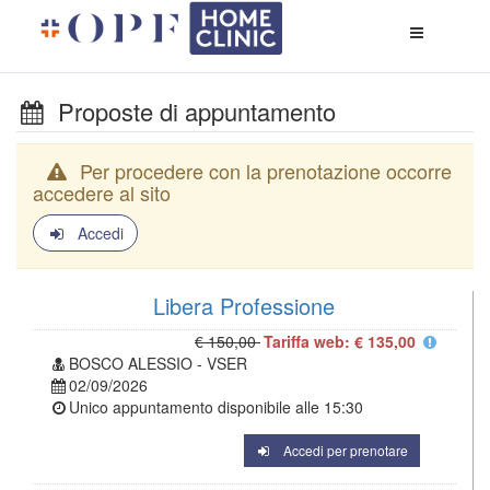
Apri
menù
di
naviga
Proposte di appuntamento
Per procedere con la prenotazione occorre
accedere al sito
Accedi
Libera Professione
€ 150,00
Tariffa web: € 135,00
BOSCO ALESSIO - VSER
02/09/2026
Unico appuntamento disponibile alle
15:30
Accedi per prenotare